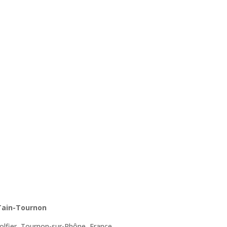
 Tain-Tournon
lfier, Tournon-sur-Rhône, France