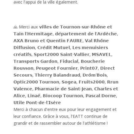
avec l’appui de la ville également.
🙏 Merci aux 𝘃𝗶𝗹𝗹𝗲𝘀 𝗱𝗲 𝗧𝗼𝘂𝗿𝗻𝗼𝗻-𝘀𝘂𝗿-𝗥𝗵𝗼̂𝗻𝗲 𝗲𝘁
𝗧𝗮𝗶𝗻 𝗹’𝗛𝗲𝗿𝗺𝗶𝘁𝗮𝗴𝗲, 𝗱𝗲́𝗽𝗮𝗿𝘁𝗲𝗺𝗲𝗻𝘁 𝗱𝗲 𝗹’𝗔𝗿𝗱𝗲̀𝗰𝗵𝗲,
𝗔𝗫𝗔 𝗕𝗿𝘂𝗻𝗼 𝗲𝘁 𝗤𝘂𝗲𝗻𝘁𝗶𝗻 𝗙𝗔𝗨𝗥𝗘, 𝗩𝗮𝗹 𝗥𝗵𝗼̂𝗻𝗲
𝗗𝗶𝗳𝗳𝘂𝘀𝗶𝗼𝗻, 𝗖𝗿𝗲́𝗱𝗶𝘁 𝗠𝘂𝘁𝘂𝗲𝗹, 𝗟𝗲𝘀 𝗺𝗲𝗻𝘂𝗶𝘀𝗶𝗲𝗿𝘀
𝗰𝗿𝗲́𝗮𝘁𝗶𝗳𝘀, 𝗦𝗽𝗼𝗿𝘁𝟮𝟬𝟬𝟬 𝗦𝗮𝗶𝗻𝘁-𝗩𝗮𝗹𝗹𝗶𝗲𝗿, 𝗠𝗦𝗔𝗩𝗘𝗟,
𝗧𝗿𝗮𝗻𝘀𝗽𝗼𝗿𝘁𝘀 𝗚𝗮𝗿𝗱𝗼𝗻, 𝗙𝗶𝗱𝘂𝗰𝗶𝗮𝗹, 𝗕𝗼𝘂𝗰𝗵𝗲𝗿𝗶𝗲
𝗥𝗼𝘂𝘀𝘀𝗼𝗻, 𝗣𝗲𝘂𝗴𝗲𝗼𝘁 𝗙𝗼𝘂𝗿𝗻𝗶𝗲𝗿, 𝗣𝗿𝗶𝗻𝘁𝟬𝟳, 𝗗𝗶𝗿𝗲𝗰𝘁
𝗦𝗲𝗰𝗼𝘂𝗿𝘀, 𝗧𝗵𝗶𝗲𝗿𝗿𝘆 𝗕𝗮𝗹𝗮𝗻𝗱𝗿𝗮𝘂𝗱, 𝗗𝗿𝗼̂𝗺’𝗕𝗼𝗶𝘀,
𝗢𝗽𝘁𝗶𝗰𝟮𝟬𝟬𝟬 𝗧𝗼𝘂𝗿𝗻𝗼𝗻, 𝗦𝗼𝗴𝗲𝗮, 𝗙𝗿𝘂𝗶𝘁𝘀𝟮𝟬𝟬𝟬, 𝗥𝗿𝘂𝗻
𝗩𝗮𝗹𝗲𝗻𝗰𝗲, 𝗣𝗵𝗮𝗿𝗺𝗮𝗰𝗶𝗲 𝗱𝗲 𝗦𝗮𝗶𝗻𝘁-𝗝𝗲𝗮𝗻, 𝗖𝗵𝗮𝗿𝗹𝗲𝘀 𝗲𝘁
𝗔𝗹𝗶𝗰𝗲, 𝗟𝗶𝗻𝗮𝗲̈, 𝗕𝗶𝗼𝗰𝗼𝗼𝗽 𝗧𝗼𝘂𝗿𝗻𝗼𝗻, 𝗣𝗮𝘀𝗰𝗮𝗹 𝗗𝗼𝗿𝗻𝗲,
𝗨𝘁𝗶𝗹𝗲 𝗣𝗼𝗻𝘁-𝗱𝗲-𝗹’𝗜𝘀𝗲̀𝗿𝗲
Merci à chacun d’entre eux pour leur engagement et
leur confiance. Grâce à vous, l’EATT continue de
grandir et de rassembler autour de l’athlétisme !