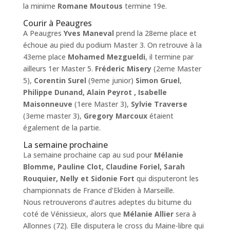
la minime
Romane Moutous
termine 19e.
Courir à Peaugres
A Peaugres
Yves Maneval
prend la 28eme place et
échoue au pied du podium Master 3. On retrouve à la
43eme place
Mohamed Mezgueldi
, il termine par
ailleurs 1er Master 5.
Fréderic Misery
(2eme Master
5),
Corentin Surel
(9eme junior)
Simon Gruel
,
Philippe Dunand, Alain Peyrot , Isabelle
Maisonneuve
(1ere Master 3),
Sylvie Traverse
(3eme master 3),
Gregory Marcoux
étaient
également de la partie.
La semaine prochaine
La semaine prochaine cap au sud pour
Mélanie
Blomme, Pauline Clot, Claudine Foriel, Sarah
Rouquier, Nelly et Sidonie Fort
qui disputeront les
championnats de France d’Ekiden à Marseille.
Nous retrouverons d’autres adeptes du bitume du
coté de Vénissieux, alors que
Mélanie Allier
sera à
Allonnes (72). Elle disputera le cross du Maine-libre qui